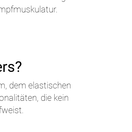
umpfmuskulatur.
ers?
rm, dem elastischen
onalitäten, die kein
weist.