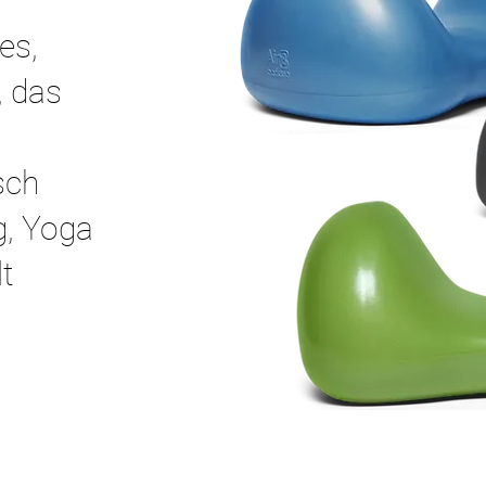
tes,
, das
sch
g, Yoga
t