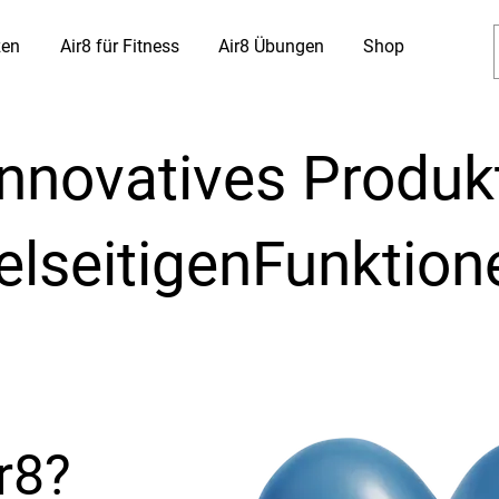
zen
Air8 für Fitness
Air8 Übungen
Shop
innovatives Produk
ielseitigenFunktion
r8?