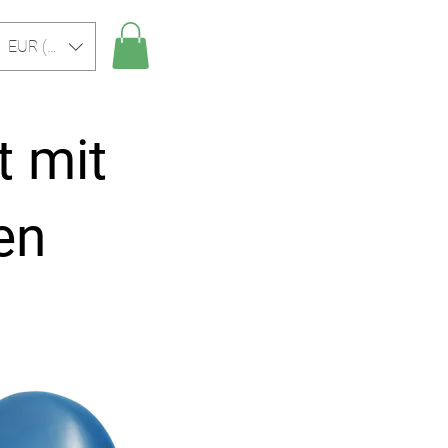
EUR (€)
t mit
en