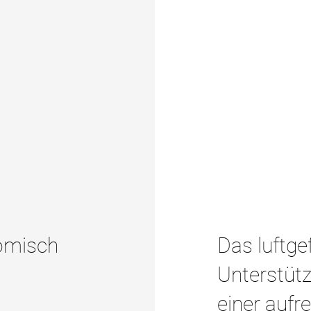
tomisch
Das luftgef
Unterstüt
einer aufr